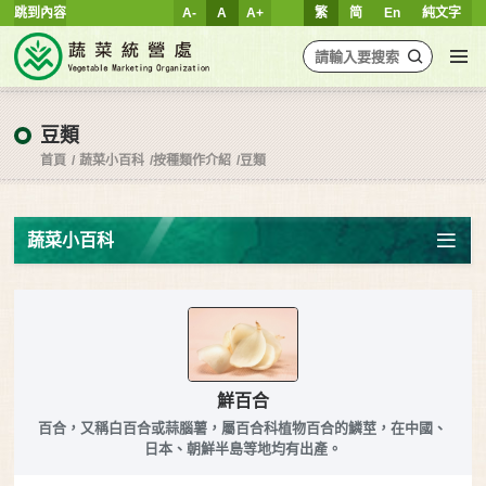
跳到內容
A-
A
A+
繁
简
En
純文字
豆類
首頁
蔬菜小百科
按種類作介紹
豆類
蔬菜小百科
鮮百合
百合，又稱白百合或蒜腦薯，屬百合科植物百合的鱗莖，在中國、
日本、朝鮮半島等地均有出產。