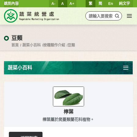
跳到內容
A-
A
A+
繁
简
En
純文字
豆類
首頁
蔬菜小百科
按種類作介紹
豆類
蔬菜小百科
檸葉
檸葉屬於爬蔓類蘭花科植物。