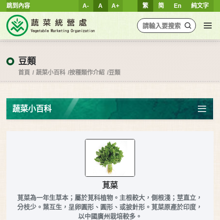
跳到內容
A-
A
A+
繁
简
En
純文字
豆類
首頁
蔬菜小百科
按種類作介紹
豆類
蔬菜小百科
莧菜
莧菜為一年生草本；屬於莧科植物。主根較大，側根淺；莖直立，
分枝少。葉互生，呈卵圓形、圓形、或披針形。莧菜原產於印度，
以中國廣州栽培較多。