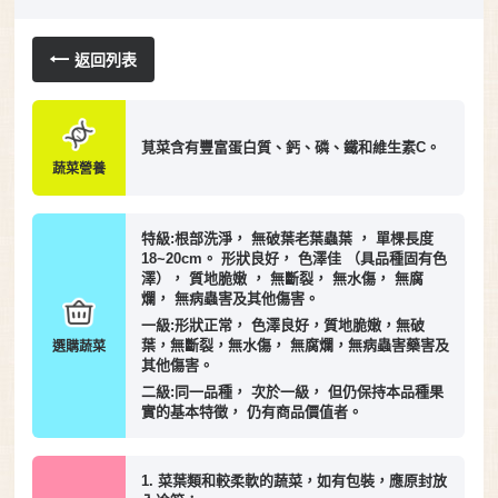
返回列表
莧菜含有豐富蛋白質、鈣、磷、鐵和維生素C。
蔬菜營養
特級:根部洗淨， 無破葉老葉蟲葉 ， 單棵長度
18~20cm。 形狀良好， 色澤佳 （具品種固有色
澤）， 質地脆嫩 ， 無斷裂， 無水傷， 無腐
爛， 無病蟲害及其他傷害。
一級:形狀正常， 色澤良好，質地脆嫩，無破
葉，無斷裂，無水傷， 無腐爛，無病蟲害藥害及
選購蔬菜
其他傷害。
二級:同一品種， 次於一級， 但仍保持本品種果
實的基本特徵， 仍有商品價值者。
1. 菜葉類和較柔軟的蔬菜，如有包裝，應原封放