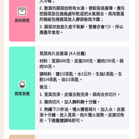
入冷箱；
2. 散買的蔬菜如附有水滴，便較容易腐壞，應先
把蔬菜放在通風處吹乾或把水氣揩去，再用微濕
的報紙包捲蔬菜放入膠袋後再冷藏；
保存蔬菜
3. 蔬菜存放愈久愈不新鮮，營養亦會?少，所以
應盡早食用。
莧菜肉片皮蛋湯 (4人份量)
材料：莧菜600克，皮蛋200克，瘦肉150克，蒜
肉50克。
調味料：鹽1/2茶匙，水1公升，生抽1茶匙、生
粉1/4茶匙、油1/2茶匙。
做法：
蔬菜食譜
1. 莧菜洗淨，皮蛋去殼洗淨，蒜肉去衣切片。
2. 瘦肉切片，加入醃料醃十分鐘。
3. 熱鑲下少許油，慢火爆香蒜片，加入水，皮蛋
滾十分鐘，放入莧菜，肉片慢火滾熟，皮蛋切角
形，下適量鹽調味即可。