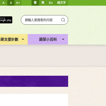
A-
A
A+
繁
简
En
純文字
農業支援計劃
蔬菜小百科