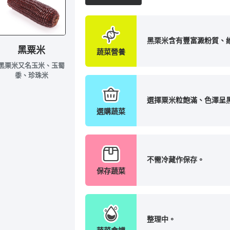
黑栗米含有豐富澱粉質、維
黑粟米
蔬菜營養
黑栗米又名玉米、玉蜀
黍、珍珠米
選擇粟米粒飽滿、色澤呈
選購蔬菜
不需冷藏作保存。
保存蔬菜
整理中。