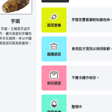
芋頭含豐富澱粉和維他命
芋頭
蔬菜營養
芋頭，又稱青芋或芋
艿，屬天南星科芋屬的
多年生植物，多以中國
南部或印度為原產地。
食用前才清洗以保持新鮮
選購蔬菜
不需冷藏作保存。
保存蔬菜
整理中