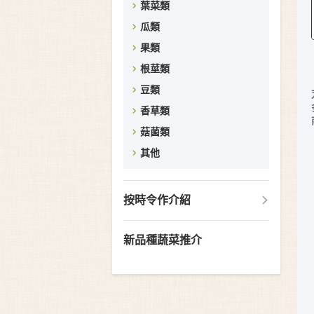
葉菜類
瓜類
果類
根莖類
豆類
香草類
菇菌類
其他
按時令作介紹
新品種蔬菜推介