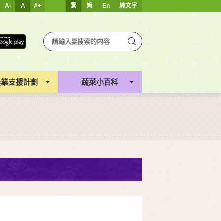
A-
A
A+
繁
简
En
純文字
農業支援計劃
蔬菜小百科