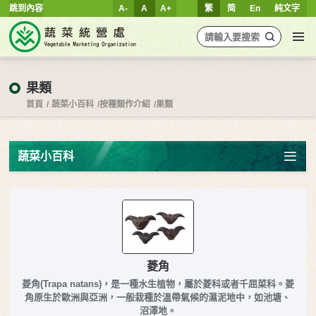
跳到內容
A-
A
A+
繁
简
En
純文字
果類
首頁
蔬菜小百科
按種類作介紹
果類
蔬菜小百科
菱角
菱角(Trapa natans)，是一種水生植物，屬於菱科或者千屈菜科。菱
角原生於歐洲與亞洲，一般栽種於溫帶氣候的濕泥地中，如池塘、
沼澤地。