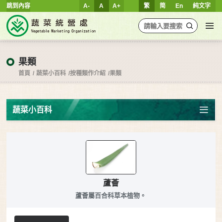
跳到內容
A-
A
A+
繁
简
En
純文字
果類
首頁
蔬菜小百科
按種類作介紹
果類
蔬菜小百科
蘆薈
蘆薈屬百合科草本植物。