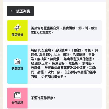
返回列表
苦瓜含有豐富蛋白質、膳食纖維、鈣、磷、維生
素B和維生素C。
蔬菜營養
特級:肉質脆嫩， 苦味適中， 口感好，青色， 無
碰傷, 單果150g 以上。形狀、色澤優良，無斷
裂，無抽苔，無腐爛， 無病蟲害及其他傷害。一
級:形狀正常， 色澤良好， 無斷裂， 無抽苔，
無腐爛， 無嚴重病蟲害藥害及其他傷害。二級:
選購蔬菜
同一品種， 次於一級， 但仍保持本品種的基本
特徵， 仍有商品價值者。
不需冷藏作保存。
保存蔬菜