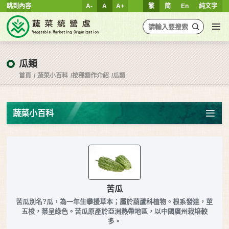
跳到內容
A-
A
A+
繁
简
En
純文字
瓜類
首頁
蔬菜小百科
按種類作介紹
瓜類
蔬菜小百科
苦瓜
苦瓜別名?瓜，為一年生攀援草本；屬於葫蘆科植物。根系發達，莖
五梭，葉呈綠色。苦瓜原產於亞洲熱帶地區，以中國廣州栽培較
多。