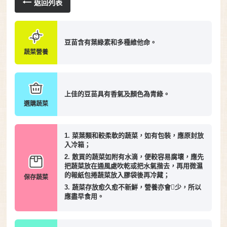
返回列表
豆苗含有葉綠素和多種維他命。
蔬菜營養
上佳的豆苗具有香氣及顏色為青綠。
選購蔬菜
1. 菜葉類和較柔軟的蔬菜，如有包裝，應原封放
入冷箱；
2. 散買的蔬菜如附有水滴，便較容易腐壞，應先
把蔬菜放在通風處吹乾或把水氣揩去，再用微濕
的報紙包捲蔬菜放入膠袋後再冷藏；
保存蔬菜
3. 蔬菜存放愈久愈不新鮮，營養亦會少，所以
應盡早食用。