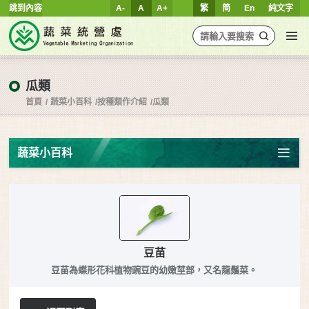
跳到內容
A-
A
A+
繁
简
En
純文字
瓜類
首頁
蔬菜小百科
按種類作介紹
瓜類
蔬菜小百科
豆苗
豆苗為蝶形花科植物豌豆的幼嫩莖部，又名龍鬚菜。