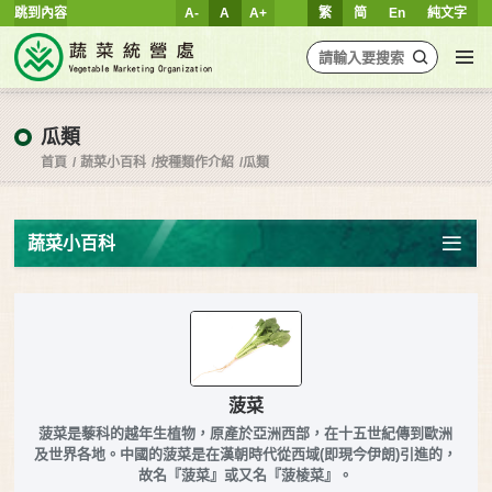
跳到內容
A-
A
A+
繁
简
En
純文字
瓜類
首頁
蔬菜小百科
按種類作介紹
瓜類
蔬菜小百科
菠菜
菠菜是藜科的越年生植物，原產於亞洲西部，在十五世紀傳到歐洲
及世界各地。中國的菠菜是在漢朝時代從西域(即現今伊朗)引進的，
故名『菠菜』或又名『菠棱菜』。