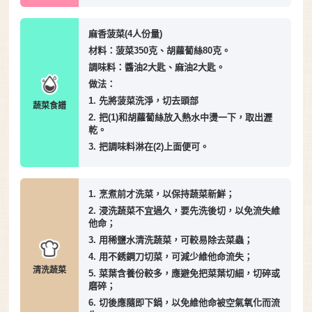
麻香菠菜(4人份量)
材料：菠菜350克、胡蘿蔔絲80克。
調味料：醬油2大匙、麻油2大匙。
做法：
1. 先將菠菜洗淨，切去頭部
蔬菜食譜
2. 把(1)和胡蘿蔔絲放入熱水中燙一下，取出瀝
乾。
3. 把調味料淋在(2)上面便可。
1. 烹煮前才洗菜，以保持蔬菜新鮮；
2. 浸洗蔬菜不宜過久，要先洗後切，以免流失維
他命；
3. 用稀鹽水清洗蔬菜，可較易除去菜蟲；
4. 用不銹鋼刀切菜，可減少維他命流失；
清洗蔬菜
5. 菜葉含養份較多，應避免把菜葉切細，切碎或
磨碎；
6. 切後應隨即下鍋，以免維他命被空氣氧化而流