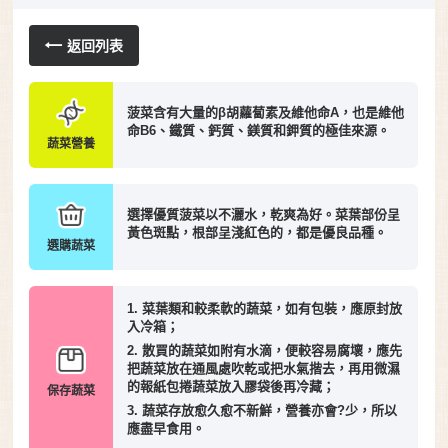
返回列表
菠菜含有大量的β胡蘿蔔素及維他命A，也是維他
命B6、鐵質、鈣質、鎂質和鉀質的極佳來源。
蔬菜營養
選擇優質菠菜以不灑水，乾爽為好。菜葉部份呈
黃色斑點，根部呈淺紅色的，都是優良品種。
選購蔬菜
1. 菜葉類和較柔軟的蔬菜，如有包裝，應原封放
入冷箱；
2. 散買的蔬菜如附有水滴，便較容易腐壞，應先
把蔬菜放在通風處吹乾或把水氣揩去，再用微濕
的報紙包捲蔬菜放入膠袋後再冷藏；
保存蔬菜
3. 蔬菜存放愈久愈不新鮮，營養亦會?少，所以
應盡早食用。