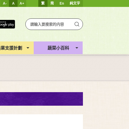
A-
A
A+
繁
简
En
純文字
農業支援計劃
蔬菜小百科