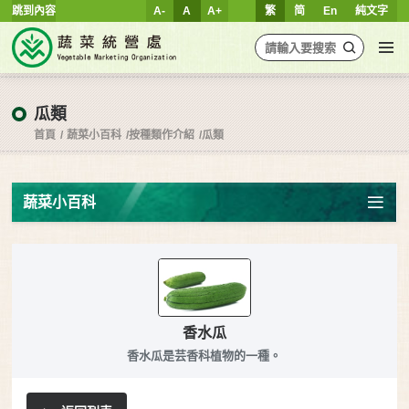
跳到內容
A-
A
A+
繁
简
En
純文字
瓜類
首頁
蔬菜小百科
按種類作介紹
瓜類
蔬菜小百科
香水瓜
香水瓜是芸香科植物的一種。