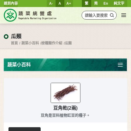
跳到內容
A-
A
A+
繁
简
En
純文字
瓜類
首頁
蔬菜小百科
按種類作介紹
瓜類
蔬菜小百科
豆角乾(2兩)
豆角是豆科植物豇豆的種子。