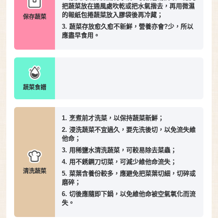
把蔬菜放在通風處吹乾或把水氣揩去，再用微濕
的報紙包捲蔬菜放入膠袋後再冷藏；
保存蔬菜
3. 蔬菜存放愈久愈不新鮮，營養亦會?少，所以
應盡早食用。
蔬菜食譜
1. 烹煮前才洗菜，以保持蔬菜新鮮；
2. 浸洗蔬菜不宜過久，要先洗後切，以免流失維
他命；
3. 用稀鹽水清洗蔬菜，可較易除去菜蟲；
4. 用不銹鋼刀切菜，可減少維他命流失；
清洗蔬菜
5. 菜葉含養份較多，應避免把菜葉切細，切碎或
磨碎；
6. 切後應隨即下鍋，以免維他命被空氣氧化而流
失。