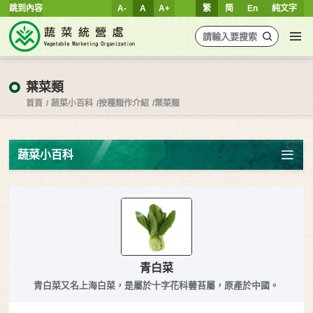
跳到內容
A-
A
A+
繁
简
En
純文字
葉菜類
首頁
蔬菜小百科
按種類作介紹
葉菜類
蔬菜小百科
青白菜
青白菜又名上海白菜，是屬於十字花科蕓苔屬，原產於中國。