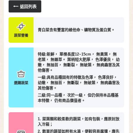
返回列表
青白菜含有豐富的維他命、礦物質及蛋白質。
蔬菜營養
特級:新鮮， 單棵長度12~15cm， 無黃葉， 無
老葉， 無雜草。 葉柄短大肥厚， 色澤優良， 幼
嫩， 無抽苔， 無斷裂， 無破葉， 無病蟲害及其
他傷害。
一級:具有品種固有的特徵及色澤， 色澤良好，
幼嫩， 無抽苔， 無斷裂， 無破葉， 無病蟲害及
選購蔬菜
其他傷害。
二級:同一品種， 次於一級， 但仍保持本品種基
本特徵， 仍有商品價值者。
1. 菜葉類和較柔軟的蔬菜，如有包裝，應原封放
入冷箱；
2. 散買的蔬菜如附有水滴，便較容易腐壞，應先