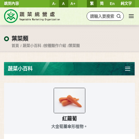
跳到內容
A-
A
A+
繁
简
En
純文字
葉菜類
首頁
蔬菜小百科
按種類作介紹
葉菜類
蔬菜小百科
紅蘿蔔
大金筍屬傘形植物。