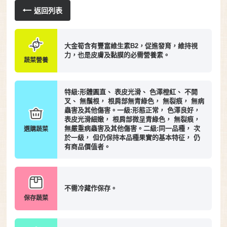
返回列表
大金筍含有豐富維生素B2，促進發育，維持視
力，也是皮膚及黏膜的必需營養素。
蔬菜營養
特級:形體圓直、 表皮光滑、 色澤橙紅、 不開
叉、 無鬚根， 根肩部無青綠色， 無裂痕， 無病
蟲害及其他傷害。一級:形態正常， 色澤良好，
表皮光滑細嫩， 根肩部微呈青綠色， 無裂痕，
無嚴重病蟲害及其他傷害。二級:同一品種， 次
選購蔬菜
於一級， 但仍保持本品種果實的基本特征， 仍
有商品價值者。
不需冷藏作保存。
保存蔬菜