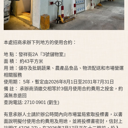
本處招商承辦下列地方的使用合約：
地 點：發祥街2A『3號儲物室』
面 積： 約43平方米
用 途：儲存及批銷蔬果、農產品食品、物流配送和市場營運
相關服務
使用期： 5年，暫定由2026年8月1日至2031年7月31日
備 註： 承辦商須繳交相等於3個月使用合約費用之按金，約
滿無息退回
查詢電話: 2710 0901 (劉生)
有意承辦人士請於辦公時間內向市場當局索取投標書，以書
面說明擬付使用合約費用及用途，並將投標書密封，信封上