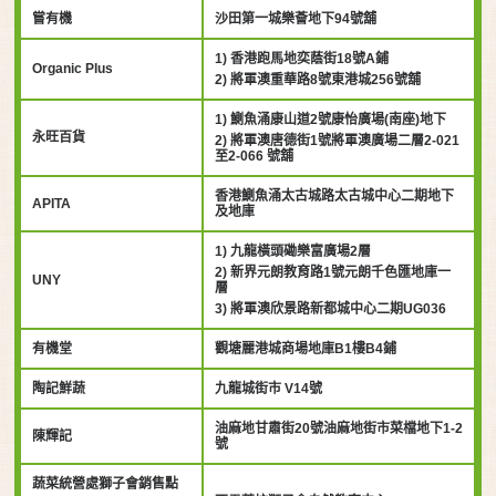
嘗有機
沙田第一城樂薈地下94號舖
1) 香港跑馬地奕蔭街18號A鋪
Organic Plus
2) 將軍澳重華路8號東港城256號舖
1) 鰂魚涌康山道2號康怡廣場(南座)地下
永旺百貨
2) 將軍澳唐德街1號將軍澳廣場二層2-021
至2-066 號舖
香港鰂魚涌太古城路太古城中心二期地下
APITA
及地庫
1) 九龍橫頭磡樂富廣場2層
2) 新界元朗教育路1號元朗千色匯地庫一
UNY
層
3) 將軍澳欣景路新都城中心二期UG036
有機堂
觀塘麗港城商場地庫B1樓B4鋪
陶記鮮蔬
九龍城街市 V14號
油麻地甘肅街20號油麻地街市菜檔地下1-2
陳輝記
號
蔬菜統營處獅子會銷售點