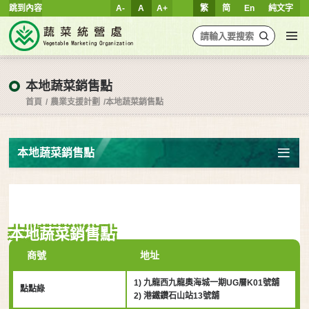
跳到內容
A-
A
A+
繁
简
En
純文字
本地蔬菜銷售點
首頁
農業支援計劃
本地蔬菜銷售點
本地蔬菜銷售點
本地蔬菜銷售點
商號
地址
1) 九龍西九龍奧海城一期UG層K01號舖
點點綠
2) 港鐵鑽石山站13號舖