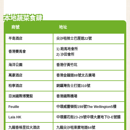
本地蔬菜食肆
商號
地址
半島酒店
尖沙咀梳士巴厘道22號
1) 跑馬地會所
香港賽馬會
2) 沙田會所
海洋公園
香港仔黃竹坑
萬豪酒店
香港金鐘道88號太古廣場
柏寧酒店
銅鑼灣告士打道310號
亞洲國際博覽館
香港國際機場
Feuille
中環威靈頓街198號The Wellington5樓
Lala HK
中環擺花街23-29號中環大廈地下D-E號舖
九龍香格里拉大酒店
九龍尖沙咀東麼地道64號