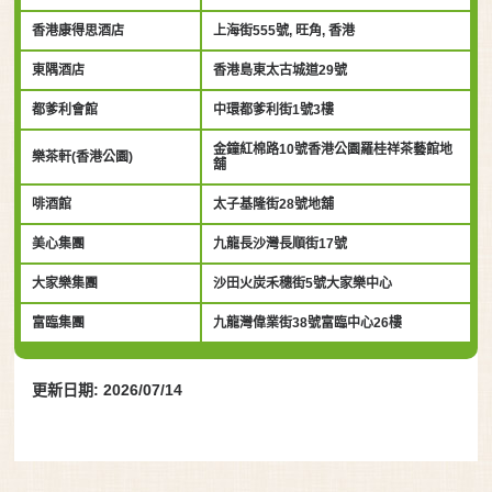
香港康得思酒店
上海街555號, 旺角, 香港
東隅酒店
香港島東太古城道29號
都爹利會館
中環都爹利街1號3樓
金鐘紅棉路10號香港公園羅桂祥茶藝館地
樂茶軒(香港公園)
舖
啡酒館
太子基隆街28號地舖
美心集團
九龍長沙灣長順街17號
大家樂集團
沙田火炭禾穗街5號大家樂中心
富臨集團
九龍灣偉業街38號富臨中心26樓
更新日期: 2026/07/14