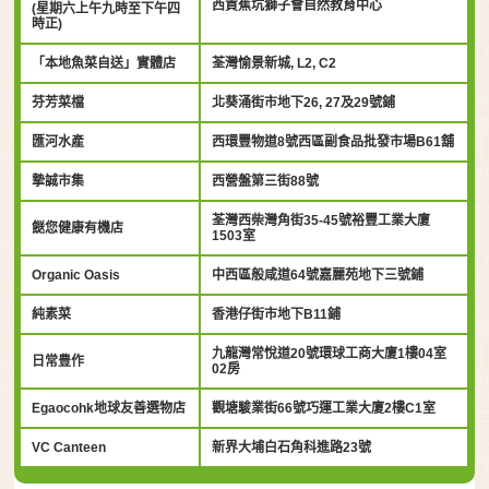
西貢蕉坑獅子會自然教育中心
(星期六上午九時至下午四
時正)
「本地魚菜自送」實體店
荃灣愉景新城, L2, C2
芬芳菜檔
北葵涌街市地下26, 27及29號鋪
匯河水產
西環豐物道8號西區副食品批發市場B61舖
摯誠市集
西營盤第三街88號
荃灣西柴灣角街35-45號裕豐工業大廈
餸您健康有機店
1503室
Organic Oasis
中西區般咸道64號嘉麗苑地下三號鋪
純素菜
香港仔街市地下B11鋪
九龍灣常悅道20號環球工商大廈1樓04室
日常豊作
02房
Egaocohk地球友善選物店
觀塘駿業街66號巧運工業大廈2樓C1室
VC Canteen
新界大埔白石角科進路23號