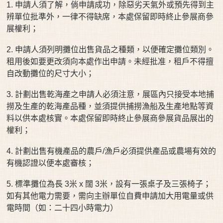
1. 申請人須了解，倘申請成功，除惡劣天氣外或預先得到主
辨單位批準外，一律不得缺席，本處保留即時終止參展商參
展權利；
2. 申請人須列明攤位出售貨品之種類，以便確定攤位類別。
租用後如要更改須向本處作出申請。未經批准，租戶不得擅
自改動攤位的尺寸大小；
3. 計劃出售乾海產之申請人必須注意，展區內只接受本地捕
撈及生產的乾海產品種，並須提供捕撈漁船及生產地點等資
料以供本處核實。本處保留即時終止參展商參展貨品展出的
權利；
4. 計劃出售有機產品的農戶/漁戶必須提供產品或農場有效的
有機認證以便本處審核；
5. 標準攤位為長 3米 x 闊 3米，設有一張桌子及三張椅子；
如有其他電力需要，需向主辦單位自費申請加大用電量或供
電時間（如：二十四小時電力）