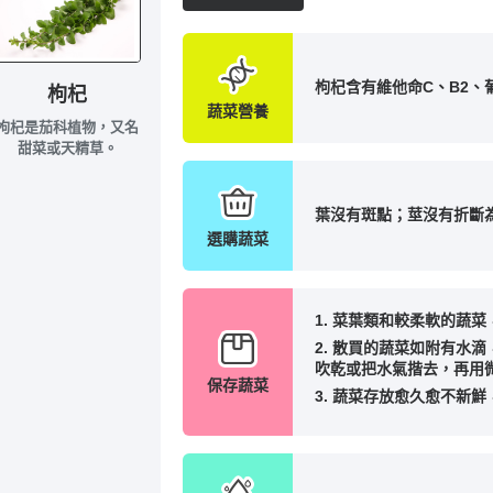
枸杞含有維他命C、B2、
枸杞
蔬菜營養
枸杞是茄科植物，又名
甜菜或天精草。
葉沒有斑點；莖沒有折斷
選購蔬菜
1. 菜葉類和較柔軟的蔬
2. 散買的蔬菜如附有水
吹乾或把水氣揩去，再用
保存蔬菜
3. 蔬菜存放愈久愈不新