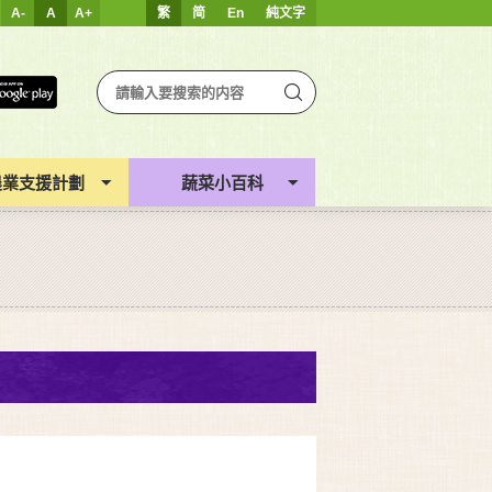
A-
A
A+
繁
简
En
純文字
農業支援計劃
蔬菜小百科