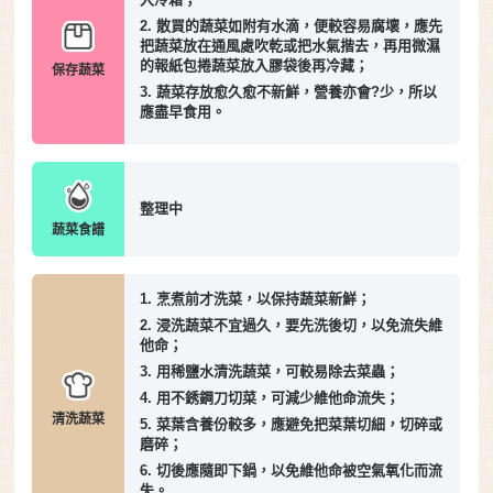
2. 散買的蔬菜如附有水滴，便較容易腐壞，應先
把蔬菜放在通風處吹乾或把水氣揩去，再用微濕
的報紙包捲蔬菜放入膠袋後再冷藏；
保存蔬菜
3. 蔬菜存放愈久愈不新鮮，營養亦會?少，所以
應盡早食用。
整理中
蔬菜食譜
1. 烹煮前才洗菜，以保持蔬菜新鮮；
2. 浸洗蔬菜不宜過久，要先洗後切，以免流失維
他命；
3. 用稀鹽水清洗蔬菜，可較易除去菜蟲；
4. 用不銹鋼刀切菜，可減少維他命流失；
清洗蔬菜
5. 菜葉含養份較多，應避免把菜葉切細，切碎或
磨碎；
6. 切後應隨即下鍋，以免維他命被空氣氧化而流
失。