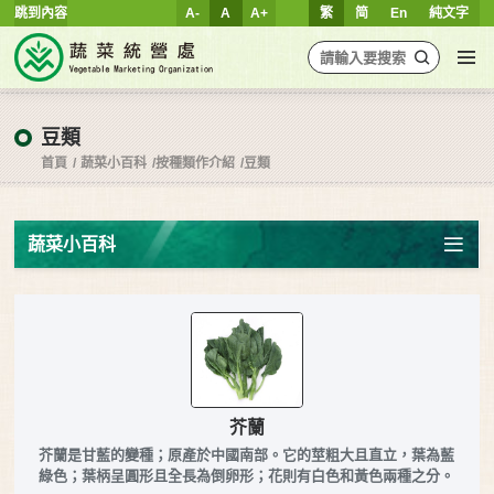
跳到內容
A-
A
A+
繁
简
En
純文字
豆類
首頁
蔬菜小百科
按種類作介紹
豆類
蔬菜小百科
芥蘭
芥蘭是甘藍的變種；原產於中國南部。它的莖粗大且直立，葉為藍
綠色；葉柄呈圓形且全長為倒卵形；花則有白色和黃色兩種之分。