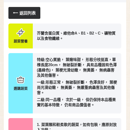
返回列表
芥蘭含蛋白質、維他命A、B1、B2、C、礦物質
以及食物纖維。
蔬菜營養
特級:空心質脆， 葉嫩味甜， 形態分枝挺直，單
棵長度20cm， 無破裂折斷， 具有品種固有色澤
(墨綠色)， 葉梗光滑幼嫩， 無黃萎， 無病蟲害
及其他傷害。
一級:形態正常， 無破裂折斷， 色澤良好， 葉梗
尚光滑幼嫩， 無黃萎， 無嚴重病蟲害及其他傷
選購蔬菜
害。
二級:同一品種， 次於一級， 但仍保持本品種果
實的基本特徵， 仍有商品價值者。
1. 菜葉類和較柔軟的蔬菜，如有包裝，應原封放
入冷箱；