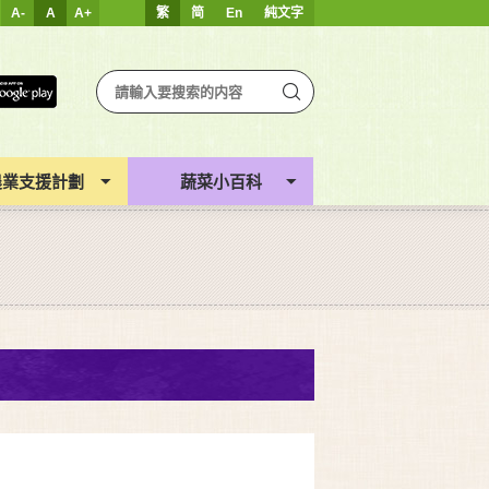
A-
A
A+
繁
简
En
純文字
農業支援計劃
蔬菜小百科