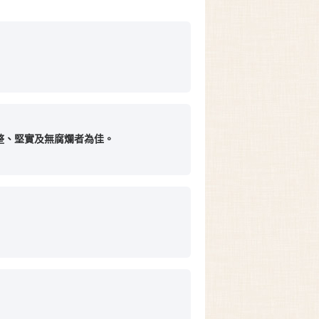
整、堅實及無腐爛者為佳。