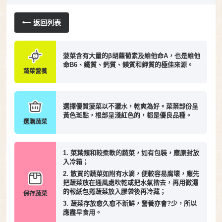
返回列表
菠菜含有大量的β胡蘿蔔素及維他命A，也是維他
命B6、鐵質、鈣質、鎂質和鉀質的極佳來源。
蔬菜營養
選擇優質菠菜以不灑水，乾爽為好。菜葉部份呈
黃色斑點，根部呈淺紅色的，都是優良品種。
選購蔬菜
1. 菜葉類和較柔軟的蔬菜，如有包裝，應原封放
入冷箱；
2. 散買的蔬菜如附有水滴，便較容易腐壞，應先
把蔬菜放在通風處吹乾或把水氣揩去，再用微濕
的報紙包捲蔬菜放入膠袋後再冷藏；
保存蔬菜
3. 蔬菜存放愈久愈不新鮮，營養亦會?少，所以
應盡早食用。