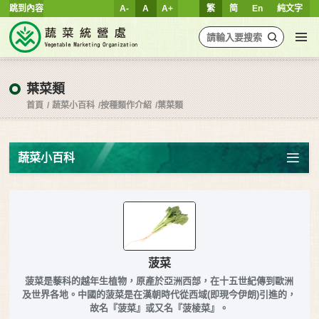
跳到內容
A-
A
A+
繁
简
En
純文字
葉菜類
首頁
蔬菜小百科
按種類作介紹
葉菜類
蔬菜小百科
菠菜
菠菜是藜科的越年生植物，原產於亞洲西部，在十五世紀傳到歐洲
及世界各地。中國的菠菜是在漢朝時代從西域(即現今伊朗)引進的，
故名『菠菜』或又名『菠棱菜』。