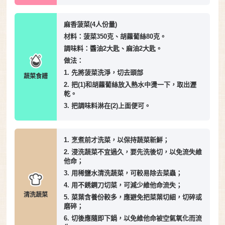
麻香菠菜(4人份量)
材料：菠菜350克、胡蘿蔔絲80克。
調味料：醬油2大匙、麻油2大匙。
做法：
1. 先將菠菜洗淨，切去頭部
蔬菜食譜
2. 把(1)和胡蘿蔔絲放入熱水中燙一下，取出瀝
乾。
3. 把調味料淋在(2)上面便可。
1. 烹煮前才洗菜，以保持蔬菜新鮮；
2. 浸洗蔬菜不宜過久，要先洗後切，以免流失維
他命；
3. 用稀鹽水清洗蔬菜，可較易除去菜蟲；
4. 用不銹鋼刀切菜，可減少維他命流失；
清洗蔬菜
5. 菜葉含養份較多，應避免把菜葉切細，切碎或
磨碎；
6. 切後應隨即下鍋，以免維他命被空氣氧化而流