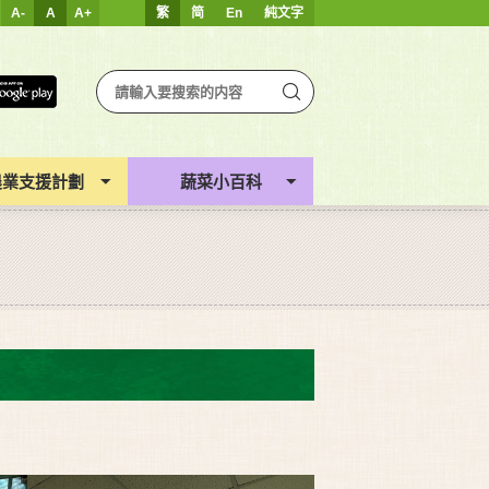
A-
A
A+
繁
简
En
純文字
農業支援計劃
蔬菜小百科