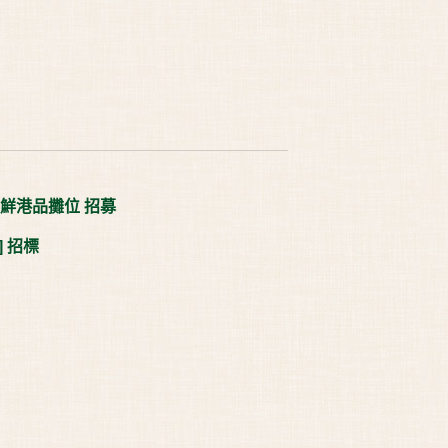
優鮮港品攤位 招募
] 招標