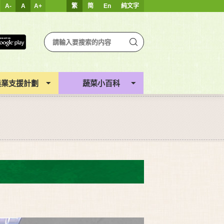
A-
A
A+
繁
简
En
純文字
農業支援計劃
蔬菜小百科