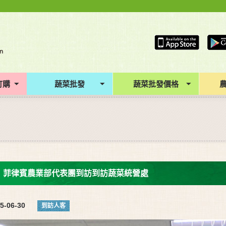
訂購
蔬菜批發
蔬菜批發價格
菲律賓農業部代表團到訪到訪蔬菜統營處
5-06-30
到訪人客