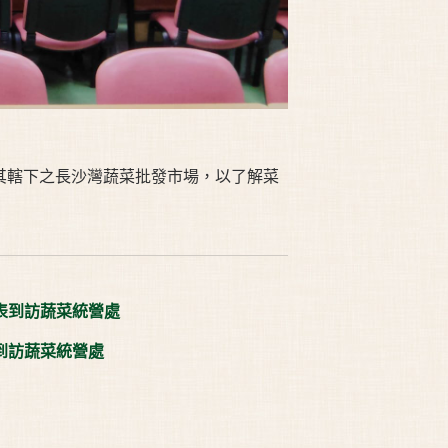
觀其轄下之長沙灣蔬菜批發市場，以了解菜
表到訪蔬菜統營處
到訪蔬菜統營處